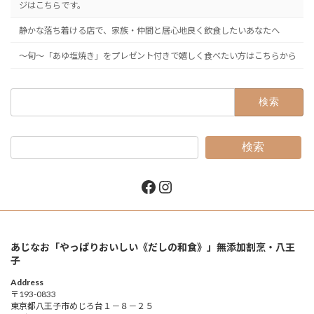
ジはこちらです。
静かな落ち着ける店で、家族・仲間と居心地良く飲食したいあなたへ
～旬～「あゆ塩焼き」をプレゼント付きで嬉しく食べたい方はこちらから
検
索:
検索
Facebook
Instagram
あじなお「やっぱりおいしい《だしの和食》」無添加割烹・八王
子
Address
〒193-0833
東京都八王子市めじろ台１－８－２５