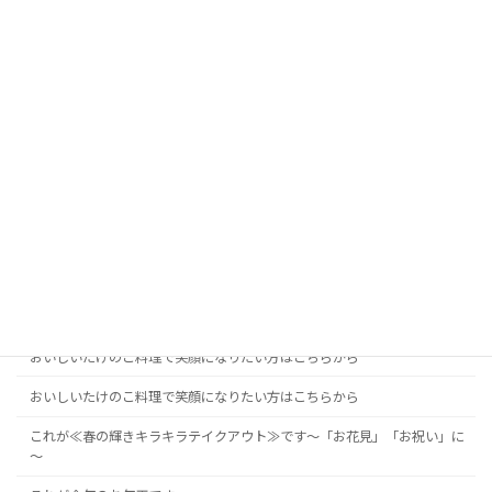
【最大20%割引】家族のふれあいを大切に考えているあなたへ
【母の日】は「優しい味の和食の日」
【注意！】これ見てから、今年はたけのこ食べてくださいね！
【注意！】これ見てから、今年はたけのこ食べてね！
【無添加≪だしの和食≫夏休みファミリー割引チケット】差し上げます。
【無添加≪だしの和食≫秋を楽しむ特別割引きチケット】差し上げます。
【無添加≪だしの和食≫素敵な時間を過ごす割引チケット】差し上げます
あの「奇跡の食材」が手に入りました。
あの「奇跡の食材」が手に入りました。
おいしいたけのこ料理で笑顔になりたい方はこちらから
おいしいたけのこ料理で笑顔になりたい方はこちらから
これが≪春の輝きキラキラテイクアウト≫です～「お花見」「お祝い」に
～