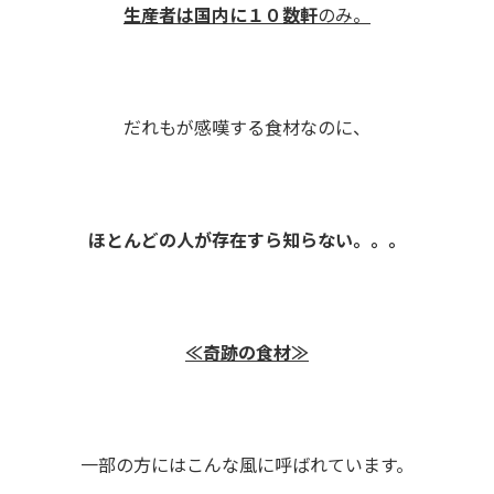
生産者は国内に１０数軒
のみ。
だれもが感嘆する食材なのに、
ほとんどの人が存在
すら知らない。。。
≪
奇跡の食材
≫
一部の方にはこんな風に呼ばれています。