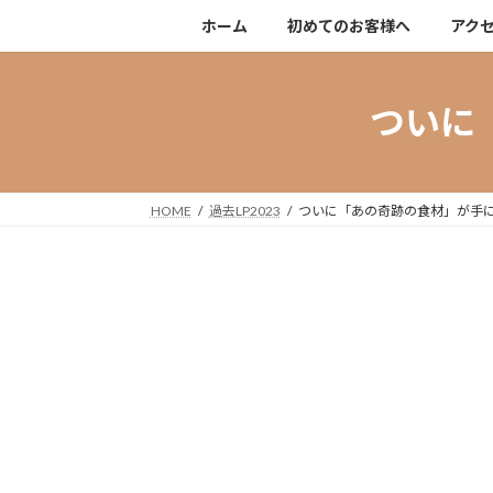
コ
ナ
ホーム
初めてのお客様へ
アク
ン
ビ
テ
ゲ
ン
ー
ついに
ツ
シ
へ
ョ
ス
ン
キ
に
HOME
過去LP2023
ついに「あの奇跡の食材」が手
ッ
移
プ
動