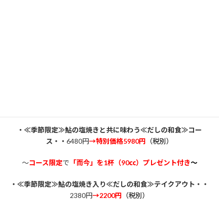
季節限定・鮎の塩焼き入り≪だしの和食≫テイクアウト
・鮎の塩焼き・有機栽培アスパラ入り飛竜頭・胡麻豆腐・夏野菜
の南蛮漬け他
・ごはん・香の物
【「鮎の塩焼き」で梅雨を笑顔で過ごす特別企画】
・≪季節限定≫
鮎の塩焼きと共に味わう≪だしの和食≫コー
ス・・
6480円
→特別価格5980円
（税別）
～
コース限定
で
「而今」を1杯（90㏄）プレゼント付き
～
・≪季節限定≫鮎の塩焼き入り≪だしの和食≫テイクアウト・・
2380円
→2200円
（税別）