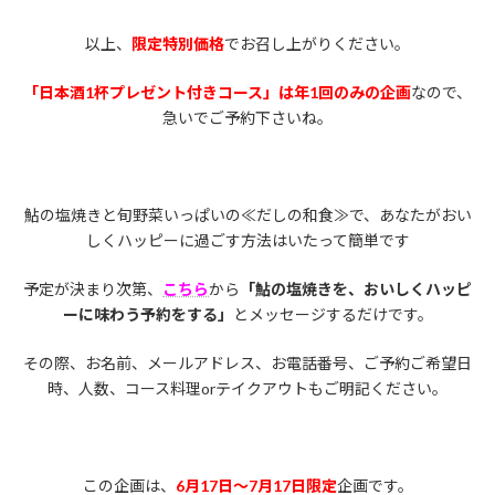
以上、
限定
特別価格
でお召し上がりください。
「日本酒1杯プレゼント付きコース」は年1回のみの企画
なので、
急いでご予約下さいね。
鮎の塩焼きと旬野菜いっぱいの≪だしの和食≫で、あなたがおい
しくハッピーに過ごす方法はいたって簡単です
予定が決まり次第、
こちら
から
「鮎の塩焼きを、おいしくハッピ
ーに味わう予約をする」
とメッセージするだけです。
その際、お名前、メールアドレス、お電話番号、ご予約ご希望日
時、人数、コース料理orテイクアウトもご明記ください。
この企画は、
6月17日～7月17日限定
企画です。