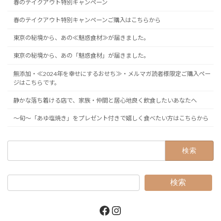
春のテイクアウト特別キャンペーン
春のテイクアウト特別キャンペーンご購入はこちらから
東京の秘境から、あの≪魅惑食材≫が届きました。
東京の秘境から、あの「魅惑食材」が届きました。
無添加・≪2024年を幸せにするおせち≫・メルマガ読者様限定ご購入ペー
ジはこちらです。
静かな落ち着ける店で、家族・仲間と居心地良く飲食したいあなたへ
～旬～「あゆ塩焼き」をプレゼント付きで嬉しく食べたい方はこちらから
検
索:
検索
Facebook
Instagram