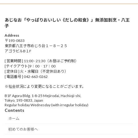
あじなお「やっぱりおいしい《だしの和食》」無添加割烹・八王
子
Address
〒193-0833
東京都八王子市めじろ台１－８－２５
アゴラビルB１F
[ 営業時間 ] 11:00 - 21:30（お昼はご予約制）
[テイクアウト]9：00‐17：00
[ 定休日 ] 火・水曜日（不定休日あり）
[ 電話番号 ] 042-663-0262
※社会状況により変更になることがございます。
B1F Agora Bldg. 1-8-25 Mejirodai, Hachioji-shi,
Tokyo, 193-0833, Japan
Regular holiday Wednesday (with irregular holiday)
Contents
ホーム
初めてのお客様へ