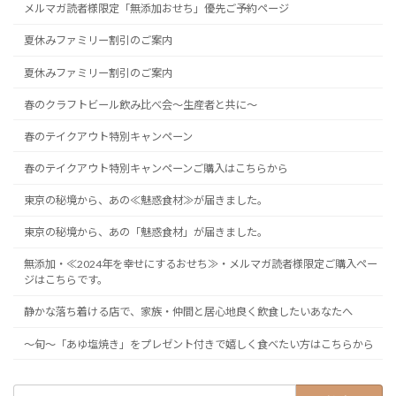
メルマガ読者様限定「無添加おせち」優先ご予約ページ
夏休みファミリー割引のご案内
夏休みファミリー割引のご案内
春のクラフトビール飲み比べ会～生産者と共に～
春のテイクアウト特別キャンペーン
春のテイクアウト特別キャンペーンご購入はこちらから
東京の秘境から、あの≪魅惑食材≫が届きました。
東京の秘境から、あの「魅惑食材」が届きました。
無添加・≪2024年を幸せにするおせち≫・メルマガ読者様限定ご購入ペー
ジはこちらです。
静かな落ち着ける店で、家族・仲間と居心地良く飲食したいあなたへ
～旬～「あゆ塩焼き」をプレゼント付きで嬉しく食べたい方はこちらから
検