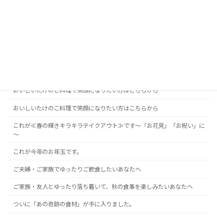
【無添加≪だしの和食≫夏休みファミリー割引チケット】差し上げます。
【無添加≪だしの和食≫秋を楽しむ特別割引きチケット】差し上げます。
【無添加≪だしの和食≫素敵な時間を過ごす割引チケット】差し上げます
あの「奇跡の食材」が手に入りました。
あの「奇跡の食材」が手に入りました。
おいしいたけのこ料理で笑顔になりたい方はこちらから
おいしいたけのこ料理で笑顔になりたい方はこちらから
これが≪春の輝きキラキラテイクアウト≫です～「お花見」「お祝い」に
～
これが今年のお年玉です。
ご夫婦・ご家族でゆったりご飲食したいあなたへ
ご家族・友人とゆったり落ち着いて、秋の食事を楽しみたいあなたへ
ついに「あの奇跡の食材」が手に入りました。