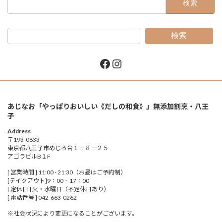
索:
検索
Facebook
Instagram
あじなお「やっぱりおいしい《だしの和食》」無添加割烹・八王
子
Address
〒193-0833
東京都八王子市めじろ台１－８－２５
アゴラビルB１F
[ 営業時間 ] 11:00 - 21:30（お昼はご予約制）
[テイクアウト]9：00‐17：00
[ 定休日 ] 火・水曜日（不定休日あり）
[ 電話番号 ] 042-663-0262
※社会状況により変更になることがございます。