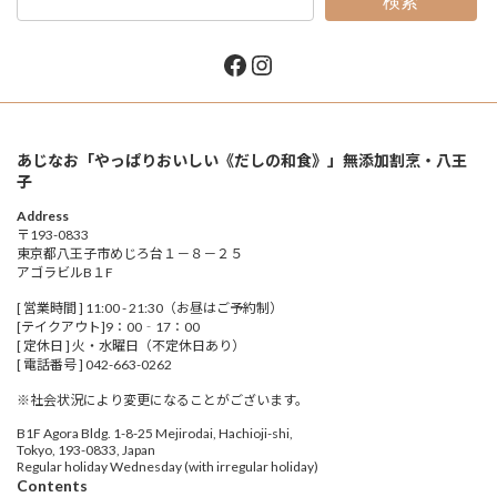
検索
Facebook
Instagram
あじなお「やっぱりおいしい《だしの和食》」無添加割烹・八王
子
Address
〒193-0833
東京都八王子市めじろ台１－８－２５
アゴラビルB１F
[ 営業時間 ] 11:00 - 21:30（お昼はご予約制）
[テイクアウト]9：00‐17：00
[ 定休日 ] 火・水曜日（不定休日あり）
[ 電話番号 ] 042-663-0262
※社会状況により変更になることがございます。
B1F Agora Bldg. 1-8-25 Mejirodai, Hachioji-shi,
Tokyo, 193-0833, Japan
Regular holiday Wednesday (with irregular holiday)
Contents