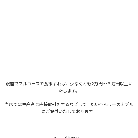
余談とはなりますが、
このようなオーガニック食材は仕入れ価格が一般の食材と比べて
少なくとも2倍、
調味料は最大4倍以上の価格になります。
希少食材ともなればなおさら高価なものでございます。
銀座でフルコースで食事すれば、少なくとも2万円～３万円以上い
たします。
当店では生産者と直接取引をするなどして、たいへんリーズナブル
にご提供いたしております。