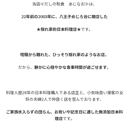
当店≪だしの和食 あじなお≫は、
22
年前の
2003
年に、八王
子めじろ台に開店した
★
隠れ家的日本料理店★
です。
喧騒から離れた、ひっそり隠れ家のようなお店。
だから、
静かに心穏やかな食事時間が過ごせます
。
料理人歴28年の日本料理職人である店主と、小気味良い接客の女
将の夫婦2人で仲良く店を営んでおります、
ご家族水入らずの団らん、お祝いや記念日に適した無添加日本料
理店
です。