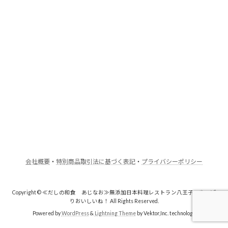
会社概要
・
特別商品取引法に基づく表記
・
プライバシーポリシー
Copyright © ≪だしの和食 あじなお≫無添加日本料理レストラン八王子・やっぱ
りおいしいね！ All Rights Reserved.
Powered by
WordPress
&
Lightning Theme
by Vektor,Inc. technology.