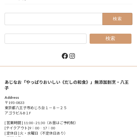
検
索:
検索
Facebook
Instagram
あじなお「やっぱりおいしい《だしの和食》」無添加割烹・八王
子
Address
〒193-0833
東京都八王子市めじろ台１－８－２５
アゴラビルB１F
[ 営業時間 ] 11:00 - 21:30（お昼はご予約制）
[テイクアウト]9：00‐17：00
[ 定休日 ] 火・水曜日（不定休日あり）