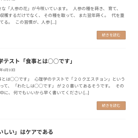
な「人参の花」が今咲いています。 人参の種を蒔き、 育て、
収穫するだけでなく、 その種を取って、 また翌年蒔く。 代を重
てる。 この習慣が、人参 […]
続きを読む
学テスト「食事とは○○です」
6年6月10日
とは○○です」 心理学のテストで「２０クエスチョン」という
って、 「わたしは○○です」 が２０書いてあるそうです。 その
中に、 何でもいいから早く書いてください […]
続きを読む
いしい」はケアである