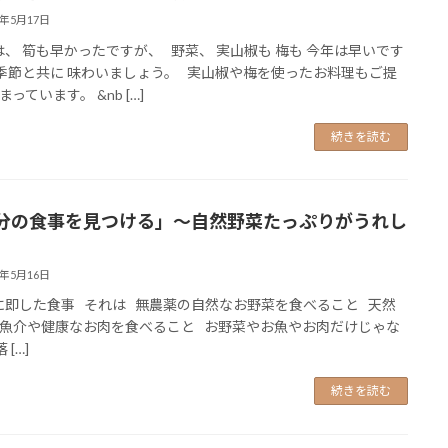
6年5月17日
、 筍も早かったですが、 野菜、 実山椒も 梅も 今年は早いです
季節と共に 味わいましょう。 実山椒や梅を使ったお料理もご提
っています。 &nb […]
続きを読む
分の食事を見つける」～自然野菜たっぷりがうれし
6年5月16日
即した食事 それは 無農薬の自然なお野菜を食べること 天然
魚介や健康なお肉を食べること お野菜やお魚やお肉だけじゃな
 […]
続きを読む