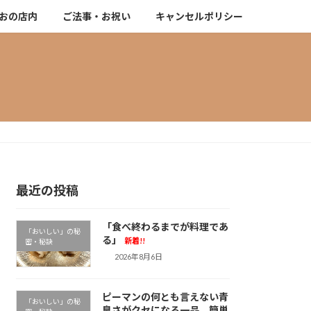
おの店内
ご法事・お祝い
キャンセルポリシー
最近の投稿
「食べ終わるまでが料理であ
「おいしい」の秘
る」
新着!!
密・秘訣
2026年8月6日
ピーマンの何とも言えない青
「おいしい」の秘
臭さがクセになる一品。簡単