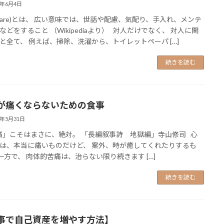
6年6月4日
(care)とは、 広い意味では、世話や配慮、気配り、手入れ、メンテ
などをすること （Wikipediaより） 対人だけでなく、 対人に関
と全て、 例えば、掃除、洗濯から、トイレットペーパ […]
続きを読む
が痛くならないための食事
6年5月31日
」こそはまさに、絶対。 「長編叙事詩 地獄編」寺山修司 心
は、本当に痛いものだけど、 案外、時が癒してくれたりするも
一方で、 肉体的苦痛は、治らない限り続きます […]
続きを読む
事で自己資産を増やす方法】