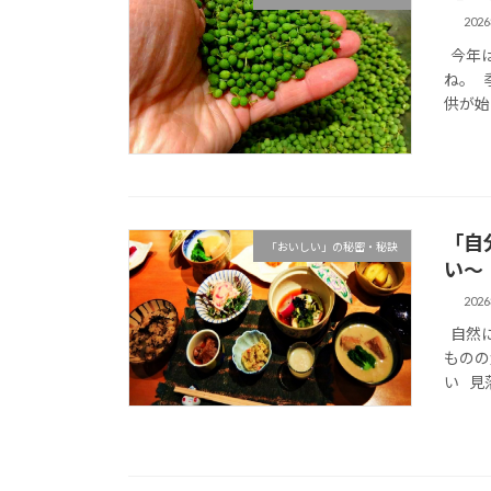
202
今年は
ね。 
供が始ま
「自
「おいしい」の秘密・秘訣
い～
202
自然に
ものの
い 見落