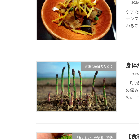
202
ケア 
ナンス
わるこ
身体
健康な毎日のために
202
「苦痛
の痛み
の。 
【食
「おいしい」の秘密・秘訣