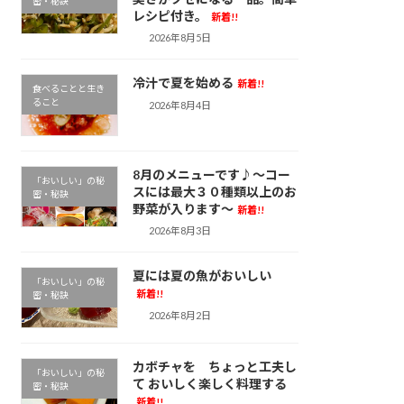
密・秘訣
レシピ付き。
新着!!
2026年8月5日
冷汁で夏を始める
新着!!
食べることと生き
ること
2026年8月4日
8月のメニューです♪～コー
「おいしい」の秘
スには最大３０種類以上のお
密・秘訣
野菜が入ります～
新着!!
2026年8月3日
夏には夏の魚がおいしい
「おいしい」の秘
新着!!
密・秘訣
2026年8月2日
カボチャを ちょっと工夫し
「おいしい」の秘
て おいしく楽しく料理する
密・秘訣
新着!!