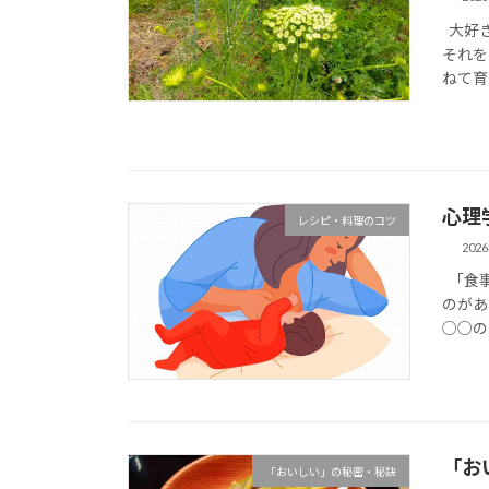
大好き
それを
ねて育
心理
レシピ・料理のコツ
202
「食事
のがあ
○○の
「お
「おいしい」の秘密・秘訣