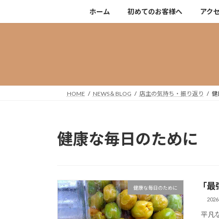
コ
ナ
ホーム
初めてのお客様へ
アク
ン
ビ
テ
ゲ
ン
ー
ツ
シ
へ
ョ
ス
ン
キ
に
HOME
NEWS＆BLOG
店主の気持ち・振り返り
健
ッ
移
プ
動
健康な毎日のために
「最
健康な毎日のために
202
平凡な