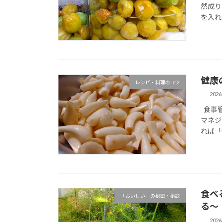
然成り
を入れ
健康
レシピ・料理のコツ
202
食事管
マネジ
れば「
食べ
「おいしい」の秘密・秘訣
る～
202